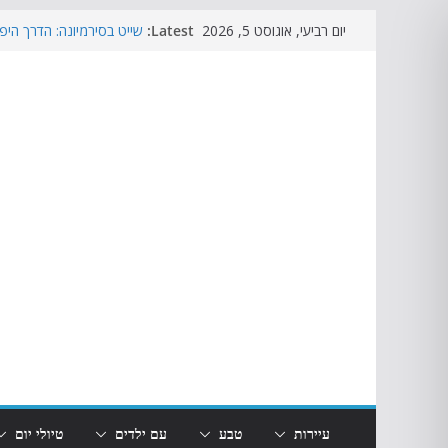
Skip
Latest:
שייט בסירמיונה: הדרך היפ
יום רביעי, אוגוסט 5, 2026
to
אגם קארצה: אגם הקשת בענ
גארדה
content
כפר הנופש גספרינה וילג
ליד גארדלנד?
טיסות אל על לאגם גארדה: 
מתי לטוס לאגם גארדה? מ
עיירות
טבע
עם ילדים
טיולי יום