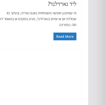
ליד גארדלנד?
מי שמתכנן חופשה משפחתית באגם גארדה, ובעיקר כזו
שכוללת יום או יומיים בגארדלנד, מגיע במוקדם או במאוחר לש
הזה: גספרינה
Read More