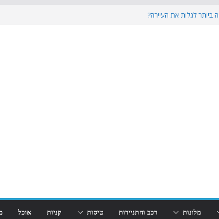
ה ביותר לגלות את העיירה?
ן של הדולומיטים במרחק טיול יום מאגם
': האם זה המקום המושלם לחופשה משפחתית
מחירים, יתרונות וטיפים להזמנה
דריך מקיף לבחירת העונה המושלמת
מלונות
רכב והתניידות
טיסות
קניות
אוכל
מ