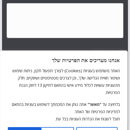
חוק הגנת הפרטיות
אנחנו מעריכים את הפרטיות שלך
אני מאשר/ת כי ידוע לי ומוסכם עלי כי הפרטים שמסרתי ייאספו,
יוחזקו ויעובדו במאגר מידע בהתאם להוראות חוק הגנת הפרטיות,
האתר משתמש בעוגיות (Cookies) לצורך תפעול תקין, ניתוח שימוש
התשמ"א–1981 (כולל תיקון 13), ולמטרות המפורטות ב-
מדיניות
ושיפור חוויית הגלישה שלך, וכן לצרכים סטטיסטיים ושיווקיים. חלק
הפרטיות של האתר
. ידוע לי כי מסירת המידע נעשית מרצוני
מהעוגיות עשויות לכלול מידע אישי בהתאם לתיקון 13 לחוק הגנת
החופשי, וכי עומדות לי הזכויות המוקנות לי לפי החוק.
הפרטיות.
בלחיצה על
"מאשר"
אתה נותן את הסכמתך לשימוש בעוגיות בהתאם
Submit
למדיניות הפרטיות של האתר.
תוכל לשנות את הגדרות העוגיות בכל עת.
Copyright © 2026
אגם גארדה לישראלים
. Powered by
ColorMag