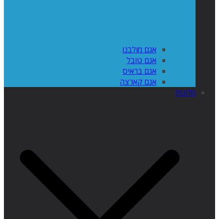
אגם מולבנו
אגם טובל
אגם בראיס
אגם קארצה
מלונות