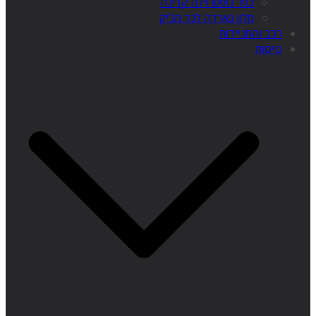
כפר נופש וילה קרינה
מלון גארדה לנד מג’יק
רכב והתניידות
טיסות