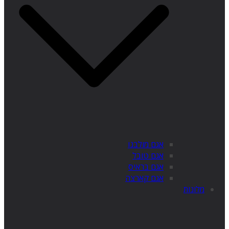
אגם מולבנו
אגם טובל
אגם בראיס
אגם קארצה
מלונות