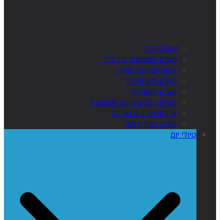
גארדה לנד
פארק שעשועים מובילנד
אקווריום אגם גארדה
פארק מים קאבור
פארק סיגורטה
פארק חבלים ג'ונגל אדוונצ'ר
ארוחת אבירים גארדה
פארק נטורה ויוה
טיולי יום