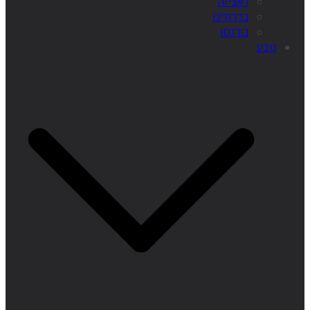
לאציזה
ברדולינו
בורגטו
טבע