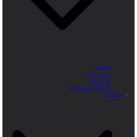
אגם טנו
מונטה באלדו
מפלי ורונה
אקוורדנס אגם גארדה
עם ילדים