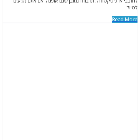
לחובבי ארכיטקטורה, תרבות וכמובן שגם אופנה. אם אתם מגיעים
לטיול
Read More