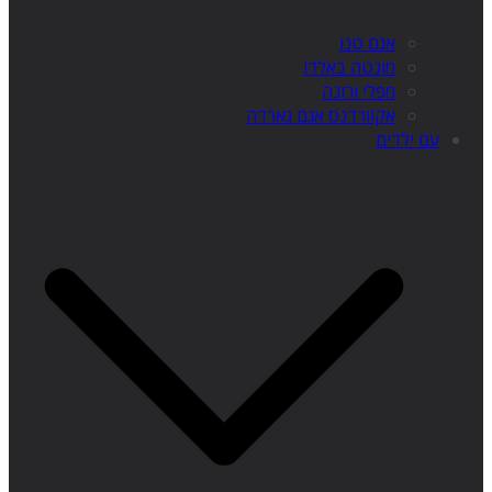
אגם טנו
מונטה באלדו
מפלי ורונה
אקוורדנס אגם גארדה
עם ילדים