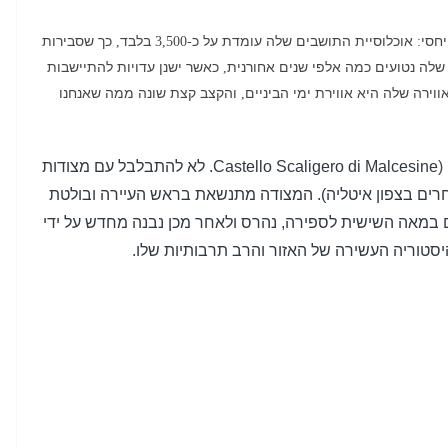
יחסי
אוכלוסיית התושבים שלה עומדת על כ
בלבד
כך שסבירות
,
-3,500
:
שלה נטועים כמה אלפי שנים אחורנית
כאשר ישנן עדויות להתיישבות
,
ווירה שלה היא אווירת ימי הביניים
והקצב קצת שונה ממה שאנחנו
,
(
Castello Scaligero di Malcesine.
לא להתבלבל עם מצודות
רים בצפון איטליה
).
המצודה מתנשאת בראש העיירה ובולטת
 במאה השישית לספירה
,
נהרס ולאחר מכן נבנה מחדש על ידי
טוריה העשירה של האזור והרב תרבותיות שלו
.