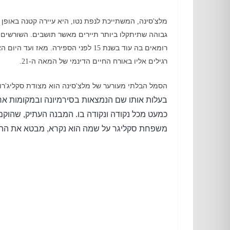
מלצ
סינה
המשתייכת לנפת נטו
היא עיירה קטנה באופן 
,
,
'
גבוהה שתיתקלו ביותר תיירים מאשר תושבים
השורשים 
.
רומאים בה עוד בשנת
לפני הספירה
מאז ועד היום הא
.
15
רגילים אליו באורח החיים הדינמי של המאה ה
-21.
הסמל הבלתי מעורער של מלצ
סינה הוא מצודת סקליג
רו
'
'
בעלות אותו שם הנמצאות בסירמיונה ובמקומות אח
כמעט מכל נקודה ונקודה בו
.
המבנה העתיק
,
שהוקם
משפחת סקליגר על שמה הוא נקרא
,
מבטא את ההיס