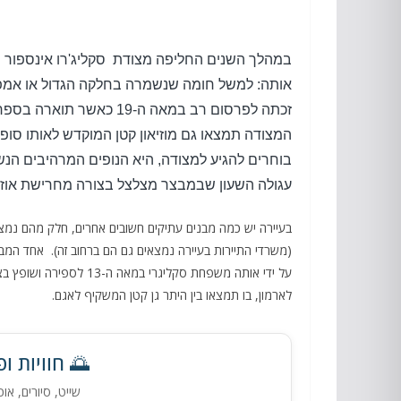
במהלך השנים החליפה מצודת סקליג
'
רו אינספור י
אותה
:
למשל חומה שנשמרה בחלקה הגדול או אמפית
זכתה לפרסום רב במאה ה
-19
כאשר תוארה בספ
המצודה תמצאו גם מוזיאון קטן המוקדש לאותו סופ
בוחרים להגיע למצודה
,
היא הנופים המרהיבים הנ
עגולה השעון שבמבצר מצלצל בצורה מחרישת אוזנ
לארמון, בו תמצאו בין היתר גן קטן המשקיף לאגם.
🌅 חוויות ו
שייט, סיורים, או