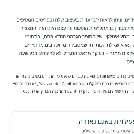
דיים
,
וניתן לראות לכך עדות בעיצוב שלה ובפריטים המקיפים
יאטרון בו מתקיימות הופעות עד עצם היום הזה
.
המצודה
ר
"
מסע איטלקי
"
של הסופר הגרמני הנודע פתה
,
ובתחומי
ר
.
אלא שגולת הכותרת
,
שמסבירה מדוע רבי
ם מהתיירים
שקפים ממנה – בעיקר מראש המגדל
.
לא להיבהל
:
בכל שעה
יים
.
בעיירה יש כמה מבנים עתיקים חשובים אחרים, חלק מהם נמצאים ברחוב Via Capitanto בה עוברים כמעט כל התיירים בשלב כזה או אחר
(משרדי התיירות בעיירה נמצאים גם הם ברחוב זה). אחד המבנים המרשימים בהם תיתקלו הוא ה-Palazzo dei Capitani, שנבנה גם הוא
על ידי אותה משפחת סקליגרי במאה ה-13 לספירה ושופץ בצורה מרשימה במאה ה-15. ניתן להתרשם מהמבנה מבחוץ או להיכנס
פעילויות באגם גארדה
כל ואטרקציות לכל סוגי המטיילים