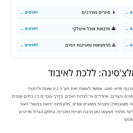
🚶 סיורים מודרכים
ם ←
לפרטים ←
🍝 סדנאות אוכל איטלקי
ם ←
לפרטים ←
♨️ מרחצאות ומעיינות חמים
ם ←
לפרטים ←
צ'סינה: ללכת לאיבוד
ם נוף פראי מעט
אפשר לעשות זאת תוך כ
שעות וליהנות
-4-2
.
עים והצרים
שיורדים עד לגדות האדם
בדרך עוברים בין בתים קטנים
.
,
ה משובחות
וחנויות מסוגים שונים
מלצ
סינה ידועה במוצרי העור
'
.
)
יעד מתויר תמצאו כאן הרבה חנויות מזכרות
בחלקן הגדול פריטים
,
מוך
.