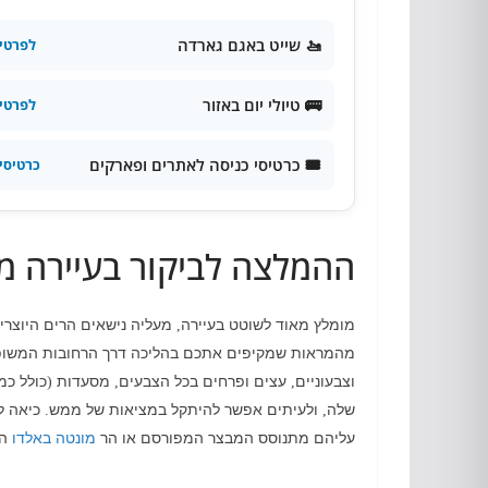
🚤 שייט באגם גארדה
לפרטי
🚌 טיולי יום באזור
לפרטי
🎟️ כרטיסי כניסה לאתרים ופארקים
כרטיסי
ההמלצה לביקור בעיירה מל
מומלץ מאוד לשוטט בעיירה
מעליה נישאים הרים היוצרי
,
מהמראות שמקיפים אתכם בהליכה דרך הרחובות המשופ
וצבעוניים
עצים ופרחים בכל הצבעים
מסעדות
כולל כמ
(
,
,
שלה
ולעיתים אפשר להיתקל במציאות של ממש
כיאה ל
.
,
עליהם מתנוסס המבצר המפורסם או הר
מונטה באלדו
הס