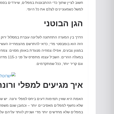
חשוב לציין שתוך כדי ההתבוננות במפלים
,
שיורדים בסמו
למשל כשמעוניינים לצלם את כל היופי.
הגן הבוטני
הדרך בין המערה התחתונה לעליונה עוברת במסלול ירוק
הזה הוא בומבסטי מדי
,
כדאי להתרשם מהצמחייה העשיר
במגוון צבעים
,
אפילו צמחיה מנוגדת באופן מסוים
:
צמחים
במעלה ההרים
.
השביל עצמו מתפרס על פני כ
-115
מדרגו
וגם קריר יותר
,
ככל שמתקדמים
.
איך מגיעים למפלי ורונה
האמת היא שאין תמימות דעים ביחס למפלי ורונה
.
יש שי
שלא נחשף למפלים מאסיביים יותר – וכמובן שגם משפחות
במפלים שלא מחדשים יותר מדי ושניתן לוותר עליהם על