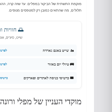
מוקמת התשתית של הביקור במפלים
.
עד שזה קרה
,
ההגע
תלולים
,
מה שהתאים כמובן רק למטפסים מנוסים
.
🌅 חוויות ו
שייט, סיורים, או
🚤 שייט באגם גארדה
לפרטי
🚌 טיולי יום באזור
לפרטי
🎟️ כרטיסי כניסה לאתרים ופארקים
כרטיס
מוקדי העניין של מפלי ורונה