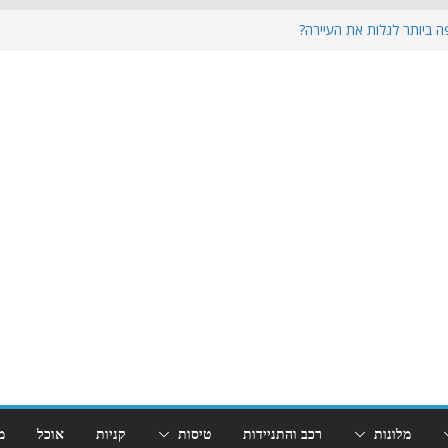
ה ביותר לגלות את העיירה?
ן של הדולומיטים במרחק טיול יום מאגם
': האם זה המקום המושלם לחופשה משפחתית
מחירים, יתרונות וטיפים להזמנה
דריך מקיף לבחירת העונה המושלמת
מלונות
רכב והתניידות
טיסות
קניות
אוכל
מ