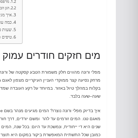
מרפסו
הגן הבו
איך מגי
כמה עול
שעות פ
טיפים כ
מים חזקים חודרים עמוק 
מפלי ורונה מהווים חלק משמורת הטבע קסקטה של ורונה
מרחק נסיעה קצר ממוקדי העניין העיקריים מצפון לאגם 
בקלות במהלך טיול באזור
.
במיוחד על רקע העובדה שמדוב
שעה
–
שעה בלבד
.
איך בדיוק מפלי ורונה נוצרו
?
המים מגיעים מנהר בשם
e.
מאגם טנו
.
המים זורמים עד להר ומשם יורדים
,
דרך חור
שנים היא די ייחודית
, ונמשכת עד היום: בכל שנה, המים שוחקים כ-
כמובן שכל התשתית המאפשרת ביקור במקום היא תוצר 