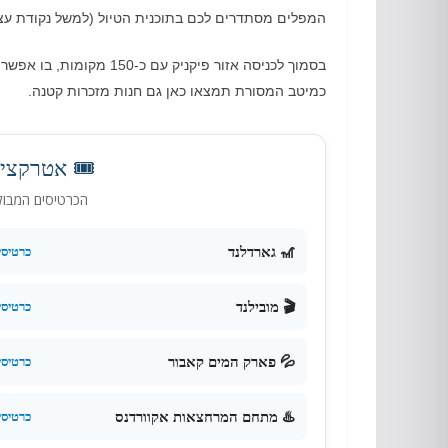
המפלים מסתדרים לכם בתוכנית הטיול
(
למשל נקודת עצי
בסמוך לכניסה אזור פיקניק עם כ
-150
מקומות
,
בו אפשר 
כמיטב המסורת תמצאו כאן גם חנות מזכרות קטנה
.
🎟️ אטרקצי
הכרטיסים המבוק
🎢 גארדלנד
כרטיס
🎬 מובילנד
כרטיס
💦 פארק המים קאבור
כרטיס
♨️ מתחם המרחצאות אקוורדנס
כרטיס