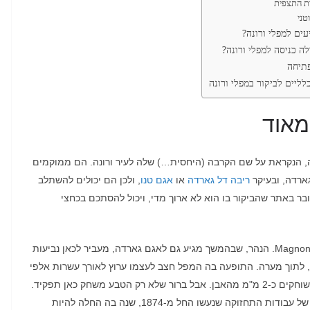
ת התצפית
טני
עים למפלי ורונה?
ה כניסה למפלי ורונה?
תיחה
לליים לביקור במפלי ורונה
מאוד
,
הנקראת על שם הקרבה
(
היחסית
…)
שלה לעיר ורונה
.
הם ממוקמים
גארדה
,
ובעיקר
ריבה דל גארדה
או
אגם טנו
,
ולכן הם יכולים להשתלב
ר באתר שהביקור בו הוא לא ארוך מדי
,
ויכול להסתכם בכחצי
Magnon
הנהר
,
שבהמשך מגיע גם לאגם גארדה
,
מעביר לכאן נביעות
,
לתוך מערה
.
התופעה בה המפל חצב לעצמו ערוץ לאורך עשרות אלפי
2 מ"מ מהאבן.
אבל ברור שלא רק הטבע משחק כאן תפקיד
.
של עבודות התחזוקה שנעשו החל מ
-1874,
שנה בה החלה להיות