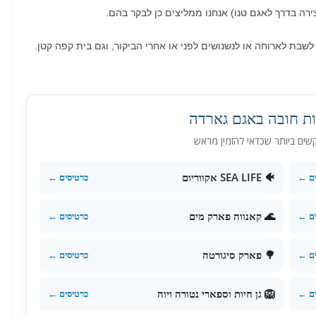
רה בדרך לאגם טנו
)
אנחנו ממליצים כן לבקר בהם
.
לשבת לארוחה או לנשנושים לפני או אחרי הביקור, וגם בית קפה קטן
.
ות חובה באגם גארדה
שים ביותר שכדאי להזמין מראש
🐠 SEA LIFE אקווריום
ים ←
כרטיסים ←
🌊 קאנווה פארק מים
ים ←
כרטיסים ←
🌳 פארק סיגורטה
ים ←
כרטיסים ←
🦁 גן חיות וספארי נטורה ויוה
ים ←
כרטיסים ←