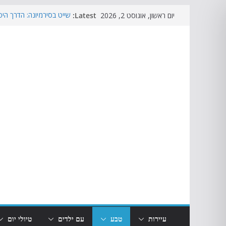
Skip
Latest:
שייט בסירמיונה: הדרך היפ
יום ראשון, אוגוסט 2, 2026
to
אגם קארצה: אגם הקשת בענ
גארדה
content
כפר הנופש גספרינה וילג
ליד גארדלנד?
טיסות אל על לאגם גארדה: 
מתי לטוס לאגם גארדה? מ
עיירות
טבע
עם ילדים
טיולי יום