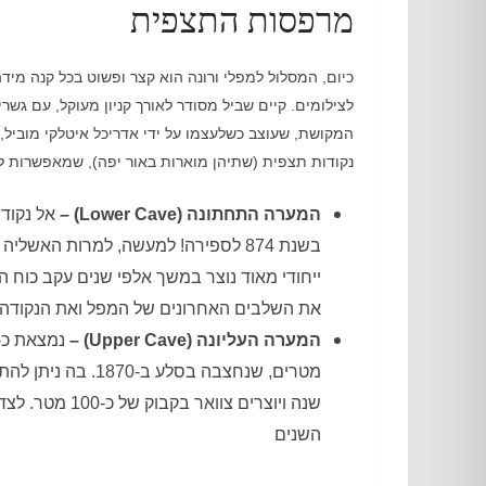
מרפסות התצפית
כיום
,
המסלול למפלי ורונה הוא קצר ופשוט בכל קנה מיד
לצילומים
.
קיים שביל מסודר לאורך קניון מעוקל
,
עם גשרי
המקושת
,
שעוצב כשלעצמו על ידי אדריכל איטלקי מוביל
,
נקודות תצפית
(
שתיהן מוארות באור יפה
),
שמאפשרות לה
המערה התחתונה
(Lower Cave) –
אל נקוד
בשנת
874
לספירה
!
למעשה
,
למרות האשליה ש
ייחודי מאוד נוצר במשך אלפי שנים עקב כוח
את השלבים האחרונים של המפל ואת הנקודה ב
המערה העליונה
(Upper Cave) –
נמצאת כ
0
מטרים
,
שנחצבה בסלע ב
-1870.
בה ניתן לה
שנה ויוצרים צוואר בקבוק של כ
-100
מטר
.
לצד 
השנים