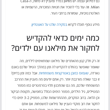
גם למילאן עצמה יש מוזיאון נפרד ומעניין לא פחות, ה-Casa
Milan. וזה עוד בלי להזכיר את חנויות המזכרות, הרשמיות או
האלטרנטיביות, שפזורות ברחבי העיר.
מידע נוסף תוכלו לקרוא
בסקירה שלנו על האצטדיון.
כמה ימים כדאי להקדיש
לחקור את מילאנו עם ילדים?
זה רק חלק קטן מהאתרים של מילאנו שמתאימים לילדים, מה
שאומר שאפשר בהחלט להקדיש לה זמן במהלך הטיול שלכם באגם
גארדה,
שעמוס כמובן באטרקציות משפחתיות
. אבל כמה זמן בדיוק?
זו כבר שאלה מורכבת יותר. רק אתם יודעים מה מעניין את ההרכב
המשפחתי שלכם, מה גם שהתכנון תלוי בפרמטרים כמו מספר
המטיילים, גיל הילדים, מספר הימים הכולל בחופשה, תקופת הביקור
וכן הלאה. ברוב המקרים, מההתרשמות שלנו, מספיק 3-2 ימים כדי
לחקור את רוב מוקדי העניין של מילאנו למשפחות. אם אתם
מעוניינים להגיע לטיול של יום אחד בעיר, תוכלו לעשות את זה