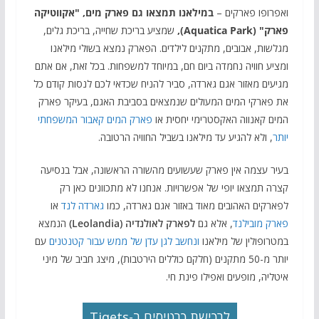
ואפרופו פארקים –
במילאנו תמצאו גם פארק מים, "אקווטיקה
פארק" (Aquatica Park),
שמציע בריכת שחייה, בריכת גלים,
מגלשות, אבובים, מתקנים לילדים. הפארק נמצא בשולי מילאנו
ומציע חוויה נחמדה ביום חם, במיוחד למשפחות. בכל זאת, אם אתם
מגיעים מאזור אגם גארדה, סביר להניח שכדאי לכם לנסות קודם כל
את פארקי המים המעולים שנמצאים בסביבת האגם, בעיקר פארק
המים קאנווה האקסטרימי יחסית או
פארק המים קאבור המשפחתי
יותר
, ולא להגיע עד מילאנו בשביל החוויה הרטובה.
בעיר עצמה אין פארק שעשועים מהשורה הראשונה, אבל בנסיעה
קצרה תמצאו יופי של אפשרויות. אנחנו לא מתכוונים כאן רק
לפארקים האהובים מאוד באזור אגם גארדה, כמו
גארדה לנד
או
פארק מובילנד
, אלא גם
לפארק לאולנדיה (Leolandia)
הנמצא
במטרופולין של מילאנו
ונחשב לגן עדן של ממש עבור קטנטנים
עם
יותר מ-50 מתקנים (חלקם כוללים הירטבות), מיצג חביב של מיני
איטליה, מופעים ואפילו פינת חי.
לרכישת כרטיסים ב-Tiqets