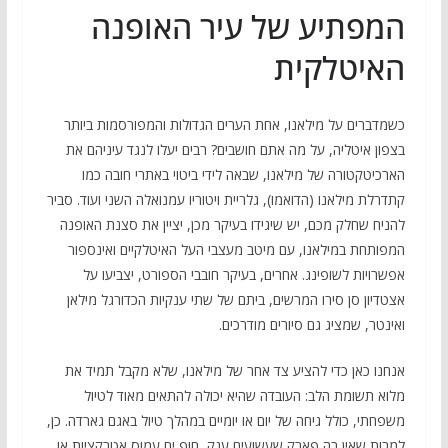
המפתיע של עיר האופנה
האיטלקית
כשמדברים על מילאנו, אחת הערים הגדולות והמפורסמות ביותר
בצפון איטליה, על מה אתם חושבים? רבים יעלו לנגד עיניהם את
הארכיטקטורה של מילאנו, שבאה לידי ביטוי באתרי חובה כמו
קתדרלת מילאנו (הדואמו), גלריית ויטוריו עמנואלה השני ועוד. סביר
להניח שחלק מכם, יש שיגידו בעיקר מכן, יציין את סצנת האופנה
המפותחת במילאנו, עם מיטב מעצבי העל האיטלקיים ואינספור
אפשרויות לשופינג. אחרים, בעיקר חובבי הספורט, יצביעו על
אצטדיון סן סירו המרשים, ביתם של שתי ענקיות הכדורגל מילאן
ואינטר, שמציג גם סיורים מודרכים.
אנחנו כאן כדי להציע צד אחר של מילאנו, שלא מקבל תמיד את
מלוא תשומת הלב: העובדה שהיא יכולה להתאים מאוד לטיול
משפחתי, כולל גיחה של יום או יומיים במהלך טיול באגם גארדה. כן,
למרות שאין בה פארק שעשועים ענק, חוף ים עמוס אטרקציות או