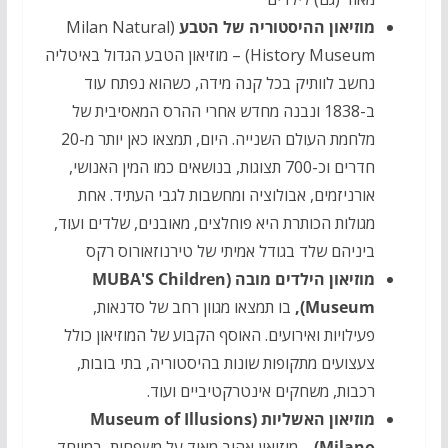
מוזיאון ההיסטוריה של הטבע
(Milan Natural
History Museum) – מוזיאון הטבע הגדול באיטליה
נחשב לוותיק בכל קנה מידה, כשהוא נפתח עוד
ב-1838 ונבנה מחדש אחרי ההרס המאסיבית של
מלחמת העולם השנייה. היום, תמצאו כאן יותר מ-20
חדרים וכ-700 תצוגות, בנושאים כמו המין האנושי,
אורניזמים, אבולוציה ומחשבות לגבי העתיד. אחת
מגולות הכותרת היא פוחלצים, מאובנים, שלדים ועוד,
ביניהם שלד בגודל אמיתי של טירנוזאורוס רקס
מוזיאון הילדים מובה (MUBA'S Children
Museum),
בו תמצאו מגוון רחב של סדנאות,
פעילויות ואירועים. האוסף הקבוע של המוזיאון כולל
צעצועים מתקופות שונות בהיסטוריה, בתי בובות,
רכבות, משחקים אינטרקטיביים ועוד.
מוזיאון האשליות (Museum of Illusions
Milano) –
מוזיאון אהוב מאוד על משפחות, במיוחד