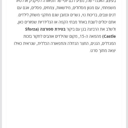
בעיצוב האנגלי שלו, מציע לכם יופי של תפאורה לפיקניק או לטיול
משפחתי, עם מגוון מסלולים, מידשאות, צמחים, פסלים, אגם עם
דגים וצבים, בריכות נוי, גשרים וכמובן שגם מתקני משחק לילדים.
אתם יכולים לשבת באחד מבתי הקפה או הגלידריות שפזורים כאן,
ולשלב את הרביצה בגן עם ביקור
בטירת ספורצה (Sforza
Castle)
מהמאה ה-15, מקום שהילדים אוהבים לחקור בזכות
המגדלים, הגנים, החצר הגדולה והתפאורה הכללית, שנראית כאילו
יצאה מתוך סרט.