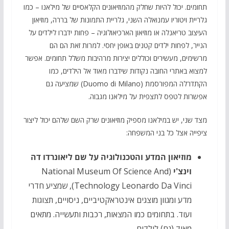
תחומים. יכול להיות שחלק מהמוזיאונים הקלאסיים של מילאנו – כמו
גלריית ויטוריו עמנואלה השני, גלריית התמונות של בררה, מוזיאון
העיצוב טריאנלה או מוזיאון הארכיאולוגיה – פחות ידברו לילדים על
הנייר, לפחות ילדים קטנים באופן יחסי. למרות זאת הם הם
מרשימים, מעשירים וכוללים יצירות מרהיבות משלל תחומים. אפשר
למצוא באתרי החובה נקודות שידברו מאוד אל הילדים, כמו
הקתדרלה המפורסמת (Duomo di Milano) שמציעה גם
אפשרות לטפס לתצפית על מילאנו מגבוה.
מצד שני, יש במילאנו מספיק מוזיאונים שרק השם שלהם יכול ליצור
ציפייה אצל כל בני המשפחה:
מוזיאון המדע והטכנולוגיה על שם ליאונרדו דה
וינצ'י
(National Museum Of Science And
Technology Leonardo Da Vinci), שמציע חדרי
מדע ומגוון מוצגים אינטראקטיביים, ניסויים, תצוגות
ועוד. בתחומים כמו המצאות, רכבות ותעשייה. מתאים
מאוד (גם) לילדים