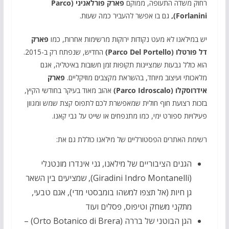
רחוק משדה התעופה, ממוקם
פארק פורלאניני (Parco
Forlanini),
גם בו אפשר להעביר כמה שעות.
יש במילאנו לא מעט נקודות ירוקות מרשימות אחרות, כמו
פארק
דל פורטלו (Parco Del Portello)
החדיש, שנפתח רק ב-2015.
הוא כולל גבעות שמצייגות תקופות זמן חשובות באיטליה, אגם
מלאכותי ועיצוב מיוחד, בהשראת מקצבים מוזיקליים.
פארק
אידרוסקלו (Parco Idroscalo)
אהוב מאוד בעיקר בחודשי הקיץ,
בזכות רצועת חוף חולית שמאפשרת לכם לתפוס קצת שמש ומגוון
פעילויות ספורט ימי, כמו מתנפחים או שייט על גבי קאנו.
רשימת האתרים הפסטורליים של מילאנו כוללת גם את:
הגנים הציבוריים של מילאנו, גני אינדרו מונטנלי
(Giradini Indro Montanelli), שמציעים בין השאר
גן חיות (אל תצפו למשהו בומבסטי מדי), אגם טבעי,
מתקני משחק וטיפוס, פסלים ועוד
הגן הבוטני של בררה (Orto Botanico di Brera) –