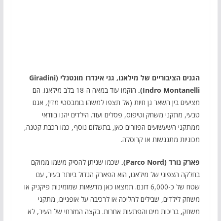
הגנים הציבוריים של מילאנו, גני אינדרו מונטנלי (Giradini
Indro Montanelli),
הוקמו עוד במאה ה-18 בלב מילאנו. הם
מציעים בין השאר גן חיות (אל תצפו למשהו בומבסטי מדי), אגם
טבעי, מתקני משחק וטיפוס, פסלים ועוד. הילדים יהנו בוודאי
ממתקני השעשועים הפזורים כאן, בתשלום נוסף, כמו רכבת קטנה,
מכוניות מתנגשות או קרוסלה.
פארק נורד (Parco Nord),
שכמו שניתן להסיק משמו ממוקם
בחלקה הצפוני של מילאנו, הוא הפארק הגדול ביותר בעיר, עם
שטח של כ-6,000 דונם. תמצאו כאן מדשאות שמזמינות פיקניק או
משחק לילדים, שבילים להליכה או לרכיבה על אופניים, מתקני
משחק, בריכות מים והפתעות אחרות. בקצה המזרחי של העיר, לא