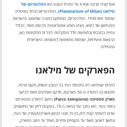
אטרקציה חביבה אחרת על טהרת הטבע היא
הפלנטריום של
מילאנו (Planetarium of Milan),
הפלנטריום הגדול באיטליה
שפועל מאז 1930. הפלנטריום, הממוקם במבנה שמעוצב בהשראת
הפנתיאון של רומא, מציע מופע אסטרונומיה מרשים מאוד, הכולל
צפייה בכוכבים ובתופעות חלל מסקרנות. לצד זה מתקיימות כאן
הרצאות ופעילויות, שפחות מתאימות למשפחה הישראלית
המטיילת.
הפארקים של מילאנו
למרות שמילאנו לא נתפסת כעיר בה הטבע משחק מקום מרכזי,
תמצאו בה למעלה מ-50 פארקים, חלקם מומלצים מאוד לביקור.
פארק סמפיונה (Parco Sempione)
נחשב לפארק המפורסם
ביותר בעיר. הוא
נחנך עוד במאה ה-19, בעקבות לחץ של התושבים
שרצו להוסיף קצת ירוק בין כל מבני הבטון והאריכטקטורה של העיר,
ונחשב לאהוב מאוד על מקומיים ותיירים כאחד עד היום. הפארק,