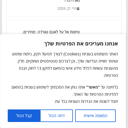
גארדלנד?
יולי 21, 2026
טיסות אל על לאגם גארדה: מחירים,
יתרונות וטיפים להזמנה
אנחנו מעריכים את הפרטיות שלך
יולי 15, 2026
האתר משתמש בעוגיות (Cookies) לצורך תפעול תקין, ניתוח שימוש
ושיפור חוויית הגלישה שלך, וכן לצרכים סטטיסטיים ושיווקיים. חלק
מהעוגיות עשויות לכלול מידע אישי בהתאם לתיקון 13 לחוק הגנת
מתי לטוס לאגם גארדה? מדריך מקיף
הפרטיות.
לבחירת העונה המושלמת
ינואר 15, 2026
בלחיצה על
"מאשר"
אתה נותן את הסכמתך לשימוש בעוגיות בהתאם
למדיניות הפרטיות של האתר.
תוכל לשנות את הגדרות העוגיות בכל עת.
שייט בסירמיונה: הדרך היפה ביותר לגלות
התאמה אישית
דחה הכול
קבל הכול
את העיירה?
נובמבר 19, 2025