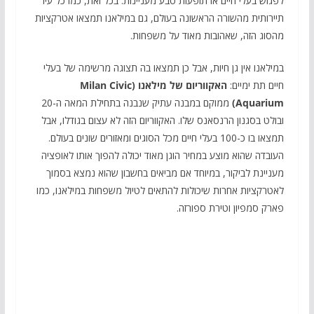
לפגוש בעלי חיים או תופעות טבע מעניינות. בכל זאת, כמו כל עיר
תיירותית מהשורה הראשונה בעולם, גם במילאנו תמצאו אטרקציות
מהסוג הזה, שאהובות מאוד על משפחות.
במילאנו אין גן חיות, אבל כן תמצאו בה תצוגה מרשימה של בעלי
חיים תת ימיים:
האקווריום של מילאנו (Milan Civic
Aquarium)
ממוקם במבנה עתיק שנבנה בתחילת המאה ה-20
ובולט בסגנון הרנסאנס שלו. האקווריום הזה לא עצום בגודלו, אבל
תמצאו בו כ-100 בעלי חיים מכל הסוגים ומאזורים שונים בעולם.
העובדה שהוא מוצע במחיר הוגן מאוד יכולה להפוך אותו לאופציה
מעניינת לביקור, במיוחד אם מביאים בחשבון שהוא נמצא בסמוך
לאטרקציות אחרות שיכולות להתאים לטיול משפחות במילאנו, כמו
פארק סמפיון וטירת ספורזה.