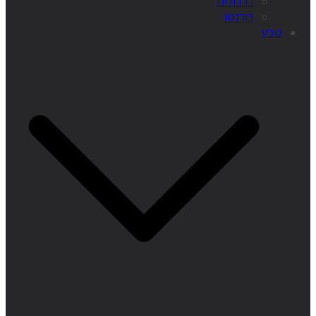
ברדולינו
בורגטו
טבע