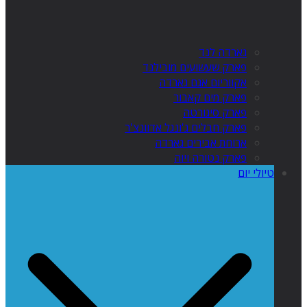
גארדה לנד
פארק שעשועים מובילנד
אקווריום אגם גארדה
פארק מים קאבור
פארק סיגורטה
פארק חבלים ג'ונגל אדוונצ'ר
ארוחת אבירים גארדה
פארק נטורה ויוה
טיולי יום