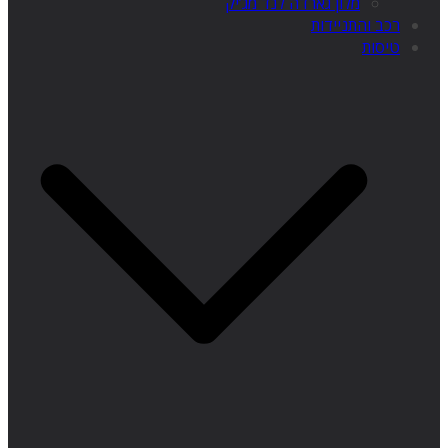
מלון גארדה לנד מג’יק
רכב והתניידות
טיסות