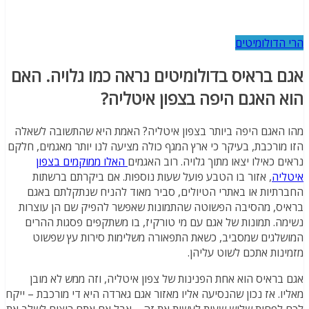
רי הדולומיטים
גם בראיס בדולומיטים נראה כמו גלויה. האם
וא האגם היפה בצפון איטליה?
הו האגם היפה ביותר בצפון איטליה? האמת היא שהתשובה לשאלה
זו מורכבת, בעיקר כי ארץ המגף כולה מציעה לנו יותר מאגמים, חלקם
ראים כאילו יצאו מתוך גלויה. רוב האגמים
האלו ממוקמים בצפון
יטליה
, אזור בו הטבע פועל שעות נוספות. אם ביקרתם ברשתות
חברתיות או באתרי הטיולים, סביר מאוד להניח שנתקלתם באגם
ראיס, מהסיבה הפשוטה שהתמונות שאפשר להפיק שם הן עוצרות
שימה. תמונות של אגם עם מי טורקיז, בו משתקפים פסגות ההרים
מושלגים שמסביב, כשאת התפאורה משלימות סירות עץ שפשוט
זמינות אתכם לשוט עליהן.
גם בראיס הוא אחת הפנינות של צפון איטליה, וזה ממש לא מובן
אליו. אז נכון שהנסיעה אליו מאזור אגם גארדה היא די מורכבת – ייקח
כם לפחות שלוש שעות לעשות את זה – אבל אם אתם רוצים לשלב את