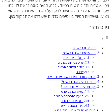
פון איטליה והדולומיטים בטיול שלכם, הגעה לאגם נראית לנו כמו
עד חובה. הנה כל מה שחשוב לדעת על האגם, האטרקציות שהוא
ציע, אפשרויות הטיול בו וטיפים כלליים שישדרגו את הביקור כאן.
יווט מהיר
מהו אגם בראיס?
מה עושים באגם בראיס?
טיול סביב האגם
שייט בסירות משוטים
צילום ונקודות תצפית
שחייה
אטרקציות נוספות באזור אגם בראיס
מתי להגיע לאגם בראיס?
איך מגיעים לאגם בראיס?
נסיעה ברכב פרטי
הגעה בתחבורה ציבורית
טיולי יום מאורגנים
לינה באגם בראיס
חניה באגם בראיס – מידע חיוני