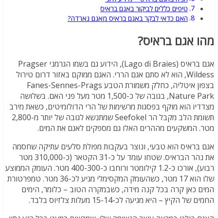
טיפים כללים לביקור באגם בראיס
האם כדאי לבקר באגם בראיס מאגם גארדה?
הו אגם בראיס?
אגם בראיס (Lago di Braies), הידוע גם בשמו הגרמני Pragser
Wildess, הוא לא סתם אגם הררי. האגם ממוקם באזור דרום טירול
בצפון איטליה, כחלק משמורת הטבע Fanes-Sennes-Prags
Nature Park, בגובה של כ-1,500 מטר מעל פני האם. בשלושה
צדדיו הוא מוקף בפסגות מרשימות של הרי הדולומיטים, כשאת מירב
תשומת הלב מקבל הר Seefokel שמתנשא לגובה של יותר מ-2,800
טר. המשקעים מההרים האלו גם מספקים לאגם את המים.
גם בראיס הוא טבעי, ונוצר בעקבות מפולת סלעים עתיקה שחסמה
את נהר הבראיס. שטחו עומד על כ-31 הקטאר (כ-310,000 מטר
רבוע), אורכו כ-1.2 קילומטר ורוחבו כ-400-300 מטר. העומק הממוצע
שלו הוא 17 מטר, כשהעומק המקסימלי מגיע לכ-36 מטר. טמפרטורת
מים כאן קרה בכל קנה מידה, כשבמקרה הטוב – כלומר, הימים
חמים של הקיץ – היא מגיעה לכ-15-14 מעלות צלזיוס בלבד.