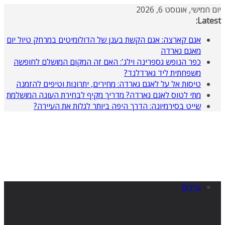
Ski
ום חמישי, אוגוסט 6, 2026
t
Latest
conten
אגם קארצה: אגם הקשת בענן של הדולומיטים במרחק טיול יום
מאגם גארדה
כפר הנופש גספרינה וילג': האם זה המקום המושלם לחופשה
משפחתית ליד גארדלנד?
טיסות אל על לאגם גארדה: מחירים, יתרונות וטיפים להזמנה
מתי לטוס לאגם גארדה? מדריך מקיף לבחירת העונה המושלמת
שייט בסירמיונה: הדרך היפה ביותר לגלות את העיירה?
עיירות