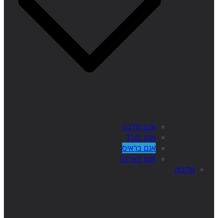
אגם מולבנו
אגם טובל
אגם בראיס
אגם קארצה
מלונות