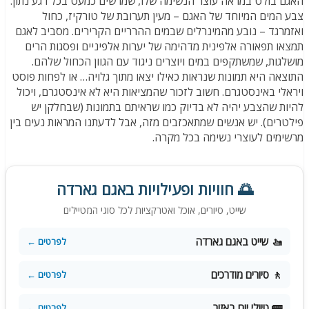
אגם בולט במראה עוצר הנשימה שלו, שמרשים כמעט בכל רגע נתון.
בע המים המיוחד של האגם – מעין תערובת של טורקיז, כחול
אזמרגד – נובע מהמינרלים שבמים ההרריים הקרירים. מסביב לאגם
מצאו תפאורה אלפינית מדהימה של יערות אלפיניים ופסגות הרים
ושלגות, שמשתקפים במים ויוצרים ניגוד עם הגוון הכחול שלהם.
תוצאה היא תמונות שנראות כאילו יצאו מתוך גלויה… או לפחות פוסט
יראלי באינסטגרם. חשוב לזכור שהמציאות היא לא אינסטגרם, ויכול
היות שהצבע יהיה לא בדיוק כמו שראיתם בתמונות (שבחלקן יש
ילטרים). יש אנשים שמתאכזבים מזה, אבל לדעתנו המראות נעים בין
רשימים לעוצרי נשימה בכל מקרה.
🌅 חוויות ופעילויות באגם גארדה
שייט, סיורים, אוכל ואטרקציות לכל סוגי המטיילים
🚤 שייט באגם גארדה
לפרטים ←
🚶 סיורים מודרכים
לפרטים ←
🚌 טיולי יום באזור
לפרטים ←