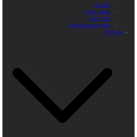
אגם טנו
מונטה באלדו
מפלי ורונה
אקוורדנס אגם גארדה
עם ילדים