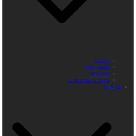
אגם טנו
מונטה באלדו
מפלי ורונה
אקוורדנס אגם גארדה
עם ילדים