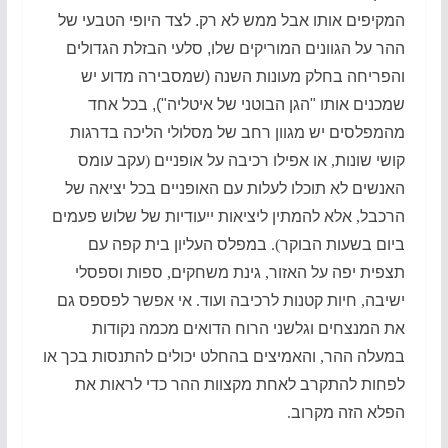
המקיפים אותו אבל ממש לא רק. לצד היופי הטבעי של
ההר על הגוונים המוריקים שלו, סלעי הבזלת הגדולים
והפריחה בחלק מעונות השנה (שמסבירה מדוע יש
שמכנים אותו "הגן הבוטני של איטליה"),
בכל אחד
מהמפלסים יש מגוון רחב של מסלולי הליכה בדרגות
קושי שונות
,
או אפילו רכיבה על אופניים
(
עקב עומס
האנשים לא תוכלו לעלות עם האופניים בכל יציאה של
הרכבל
,
אלא להמתין ליציאות ייעודיות של שלוש פעמים
ביום בשעות הבוקר
).
במפלס העליון בית קפה עם
תצפית יפה על האזור
,
גינת משחקים
,
ספות וספסלי
ישיבה
,
חיות קטנות לרכיבה ועוד
.
אי אפשר לפספס גם
את המנצחים וגלשני הרוח הדואים מכמה נקודות
במעלה ההר
,
והאמיצים בהחלט יכולים להתנסות בכך או
לפחות להתקרב לאחת מקצוות ההר כדי לראות את
הפלא הזה מקרוב
.