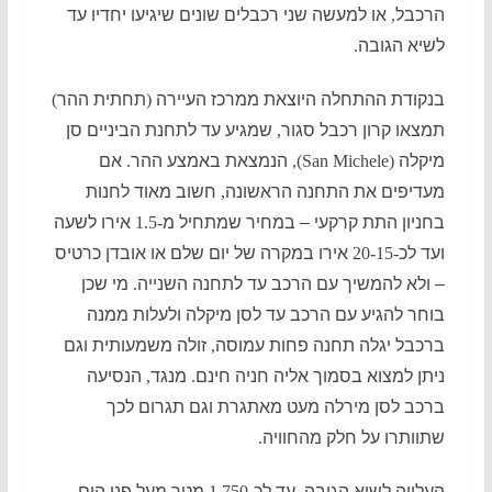
הרכבל
,
או למעשה שני רכבלים שונים שיגיעו יחדיו עד
לשיא הגובה
.
בנקודת ההתחלה היוצאת ממרכז העיירה
(
תחתית ההר
)
תמצאו קרון רכבל סגור
,
שמגיע עד לתחנת הביניים סן
מיקלה
(San Michele),
הנמצאת באמצע ההר
.
אם
מעדיפים את התחנה הראשונה
,
חשוב מאוד לחנות
בחניון התת קרקעי – במחיר שמתחיל מ
-1.5
אירו לשעה
ועד לכ
-20-15
אירו במקרה של יום שלם או אובדן כרטיס
– ולא להמשיך עם הרכב עד לתחנה השנייה
.
מי שכן
בוחר להגיע עם הרכב עד לסן מיקלה ולעלות ממנה
ברכבל יגלה תחנה פחות עמ
וסה
,
זולה משמעותית וגם
ניתן למצוא בסמוך אליה חניה חינם
.
מנגד
,
הנסיעה
ברכב לסן מירלה מעט מאתגרת וגם תגרום לכך
שתוותרו על חלק מהחוויה
.
העלייה לשיא הגובה
,
עד לכ
-1,750
מטר מעל פני הים
,