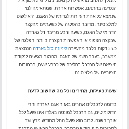
מומלץ לחשוב מראש להיכן מעוניינים להגיע ולכוון את
הנסיעה בהתאם
.
אפשרות אחרת
,
שמתאימה למי
שנמצא על אחת העיירות לגדותיו של האגם
,
היא לשוט
למלצ
'
סינה
.
מדובר בהפלגה של כשעתיים מהקצה
הדרומי של האגם
,
כשעה ורבע מריבה דל גארדה
שבקצה הצפוני או האפשרות הקצרה ביותר
:
הפלגה של
כ
-25
דקות בלבד מהעיירה
לימונה סול גארדה
הנמצאת
ממערב
,
בעבר השני של האגם
.
מהמזח מגיעים לנקודת
היציאה של הרכבל בהליכה של כרבע שעה
,
ברחובות
הציוריים של מלצ
'
סינה
.
שעות פעילות, מחירים וכל מה שחשוב לדעת
בדומה לרכבלים אחרים באזור אגם גארדה והרי
הדולומיטים
,
גם הרכבל למונטה באלדו אינו פועל לכל
אורך השנה
.
לרוב הוא פועל החל מחודש מרץ ועד
לסביבות סוף חודש נוב
מבר
.
הרכבל הראשון מתחנת