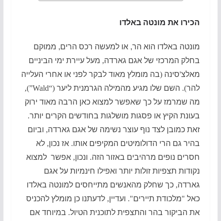
הכירו את מונטה באלדו
מונטה באלדו הוא הר, או למעשה רכס הרים, ממוקם
בחלק המרכזי של אגם גארדה
,
מעל עיירת ימי הביניים
מאלצ
'
סינה
(
בה מומלץ מאוד לבקר לפני או אחרי העלייה
להר
).
השם שלו מגיע מהמילה הגרמנית ליער
(“Wald”),
מה שמרמז על כך שאפשר למצוא כאן הרבה מאוד ירוק
בעונת הקיץ או פסגות מושלגות בחודשים הקרים יותר
.
זאת כמובן לצד נוף עוצר נשימה של אגם גארדה
,
וביום
בהיר גם הרי הדולומיטים המקיפים אותו
.
אז נכון
,
לא
חסרים נופים מרהיבים באזור הזה
.
ונכון
,
אפשר למצוא
נקודות תצפיות זולות יותר ואפילו חינמיות על אגם
גארדה
,
כך שחלק מהאנשים מתייחסים למונטה באלדו
כאל
"
מלכודת תיירים
".
ועדיין
,
לדעתנו כן מומלץ להכניס
את הביקור בהר והתצפית לתוכנית הטיול
.
במיוחד אם