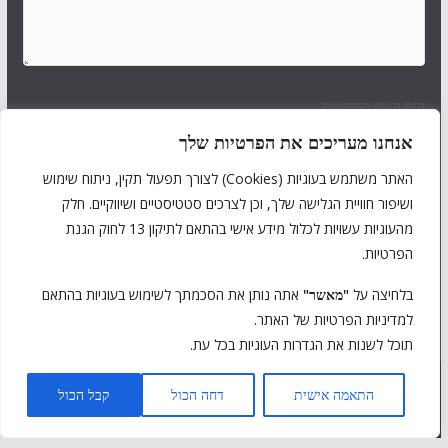
חוק הגנת הפרטיות
אנחנו מעריכים את הפרטיות שלך
אני מאשר/ת כי ידוע לי ומוסכם עלי כי הפרטים שמסרתי ייאספו,
יוחזקו ויעובדו במאגר מידע בהתאם להוראות חוק הגנת הפרטיות,
האתר משתמש בעוגיות (Cookies) לצורך תפעול תקין, ניתוח שימוש
התשמ"א–1981 (כולל תיקון 13), ולמטרות המפורטות ב-
מדיניות
ושיפור חוויית הגלישה שלך, וכן לצרכים סטטיסטיים ושיווקיים. חלק
הפרטיות של האתר
. ידוע לי כי מסירת המידע נעשית מרצוני
מהעוגיות עשויות לכלול מידע אישי בהתאם לתיקון 13 לחוק הגנת
החופשי, וכי עומדות לי הזכויות המוקנות לי לפי החוק.
הפרטיות.
בלחיצה על
"מאשר"
אתה נותן את הסכמתך לשימוש בעוגיות בהתאם
Submit
למדיניות הפרטיות של האתר.
תוכל לשנות את הגדרות העוגיות בכל עת.
Copyright © 2026
אגם גארדה לישראלים
. Powered by
ColorMag
התאמה אישית
דחה הכול
קבל הכול
.
and
WordPress