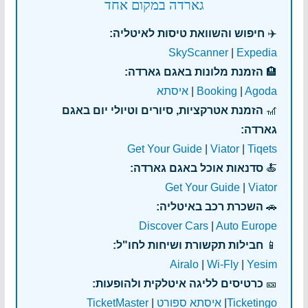
גארדה במקום אחד
✈️
חיפוש והשוואת טיסות לאיטליה:
SkyScanner
|
Expedia
🏨
הזמנת מלונות באגם גארדה:
Agoda
|
Booking
|
איסתא
🎢
הזמנת אטרקציות, סיורים וטיולי יום באגם
גארדה:
Get Your Guide
|
Viator
|
Tiqets
🍝
סדנאות אוכל באגם גארדה:
Get Your Guide
|
Viator
🚗
השכרת רכב באיטליה:
Discover Cars
|
Auto Europe
📱
חבילות תקשורת ושיחות לחו"ל:
Airalo
|
Wi-Fly
|
Yesim
🎫
כרטיסים לליגה איטלקית ולהופעות:
Ticketingo
|
איסתא ספורט
|
TicketMaster