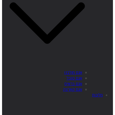
אגם מולבנו
אגם טובל
אגם בראיס
אגם קארצה
מלונות