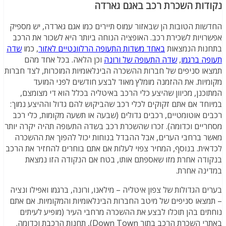
נקודות השכרת רכב באגם גארדה
החדשות הטובות הן שבאזור עמוס תיירים כמו אגם גארדה, יש מספיק
אפשרויות לשכירת רכב. האופציה הנוחה ביותר היא לשכור את הרכב
בתחנות הנמצאות
באחד משדות התעופה הרלוונטיים לאזור
, כמו
שדה
תעופה ברגמו
,
שדה התעופה של ורונה
וכן הלאה. בכל אחד מהם
תמצאו סניפים של חברות ההשכרה הבינלאומיות המוכרות, לצד חברות
מקומיות. את ההזמנה מומלץ מאוד לבצע חודשים לפני המועד
המתוכנן, מכיוון שהיצע כלי הרכב באיטליה בכלל הוא די מצומצם,
במיוחד אם אתם זקוקים לכלי רכב שהביקוש להם גדול וההיצע נמוך:
רכבים אוטומטיים, רכבים גדולים (שבעה או תשעה מקומות, כלי רכב
מסחריים וכדומה). זכרו שהשכרת רכב בשדה התעופה תהיה יקרה יותר
מאשר ברחבי הערים, אבל ההבדל בנוחות יכול להפוך את ההשכרה
לכדאית. בנוסף, המחיר צפוי לעלות אם אתם בוחרים להחזיר את הרכב
בנקודה אחרת מזו שאספתם אותו, בטח אם הנקודה הזו נמצאת
במדינה אחרת.
בערים הגדולות של צפון איטליה – מילאנו, ורונה, ברגמו ואפילו ונציה
– תמצאו סניפים של מיטב החברות הבינלאומיות והמקומיות. אם אתם
נוחתים בהן תוכלו לבצע את ההשכרה מרחבי העיר (מופיע לעיתים
באתרי השכרת הרכב בתור Down Town), תחנות הרכבת וכדומה.