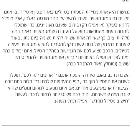
גמישות היא אחת ממילות המפתח בטיולים באזור צפון איטליה, בו אתם
תלויים גם במזג האוויר: חשבו למשל על ההר מונטה באלדו, אליו מומלץ
להגיע בעיקר (או אפילו רק) בימים שאינם מעוניינים, כדי שתוכלו
ליהנות באמת מהמראות. הוא על העובדה שמזג האוויר באזור רחוק
מלהיות יציב, כך שעיירה אחת עשויה להיות גשומה ביום נתון, בעוד
שאחרת במרחק של כמה עשרות קילומטרים להציע מזג אוויר מעולה
לטיולים. הרכב מציע לכם את הגמישות במהלך הטיול: אתם יכולים כמה
ימים לפני או אפילו באותו יום לבדוק את מזג האוויר ולהחליט מה
עושים (ומומלץ מאוד להתנהל ככה).
השכרת רכב באגם גארדה הופכת אתכם ל"אדונים לגורלכם". תוכלו
לשנות את המסלול תוך כדי, לפי ההעדפות שלכם ובלי תלות בתחבורה
הציבורית או באמצעים אחרים. אם אתם מגיעים למקום ומגלים שהוא
שונה ממה שחשבתם, יהיה לכם פשוט יותר לחזור לרכב ולעשות
"חישוב מסלול מחדש", אפילו תרתי משמע.