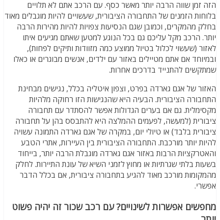
הזה זמן שווה הרבה יותר מאשר כסף. עם הרכב אתם לא תלויים
בלוחות הזמנים של התחבורה הציבורית, שעשויים להיות מוגבלים מאוד
בחלק מהמקרים, וכמובן שגם הנסיעות צפויות להיות מהירות הרבה
יותר. הרכב מקל עליכם גם בכל הנוגע למטען שאתם מגיעים איתו
לאזור (שעשוי לכלול בטיול ממוצע כמה מזוודות ותיקים לפחות),
ובמיוחד אם אתם מטיילים באזור עם ילדים, אנשים מבוגרים או כאלו
שמתקשים להתנייד בדרכים אחרות.
האזור של אגם גארדה בפרט, וצפון איטליה בכלל, נגישים מבחינת
התחבורה הציבורית. הבעיה היא שהנגישות הזו רחוקה מלהיות
מקסימלית. גם אם בערים הגדולות אפשר להסתדר עם תחבורה
ציבורית (למעשה, לפעמים ההמלצה היא להתבסס בהן על תחבורה
ציבורית בלבד) או טיולי יום, במקרה של אגם גארדה התמונה עשויה
להיות יותר מורכבת. התחבורה הציבורית בין העיירות, אתרי הטבע
והאטרקציות הרבות באזור אגם גארדה מוגבלת הרבה יותר, בייחוד
בשעות בלתי שגרתיות או מחוץ לזמני השיא של עונת התיירות. לחלק
מהמקומות מורכב מאוד להגיע בתחבורה ציבורית, אם בכלל הדבר
אפשרי.
מחפשים אפשרות לשינויים? עם רכב שכור זה יהיה פשוט
יותר