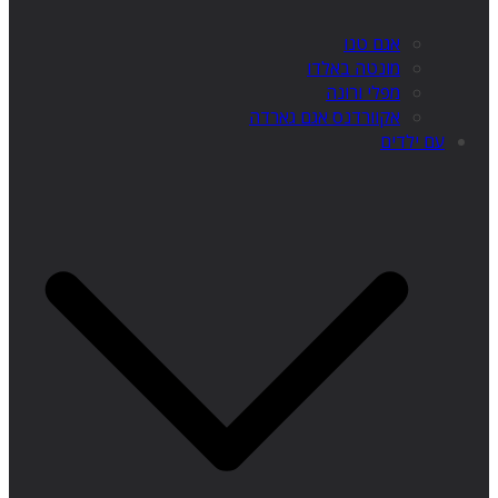
אגם טנו
מונטה באלדו
מפלי ורונה
אקוורדנס אגם גארדה
עם ילדים