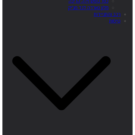
כפר נופש וילה קרינה
מלון גארדה לנד מג’יק
רכב והתניידות
טיסות