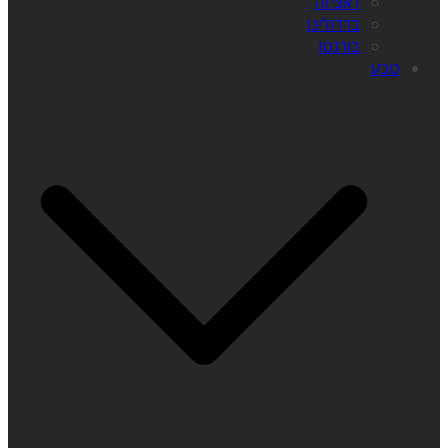
לאציזה
ברדולינו
בורגטו
טבע