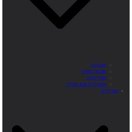
אגם טנו
מונטה באלדו
מפלי ורונה
אקוורדנס אגם גארדה
עם ילדים