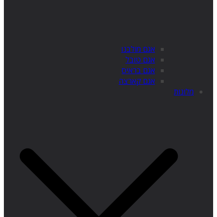
אגם מולבנו
אגם טובל
אגם בראיס
אגם קארצה
מלונות