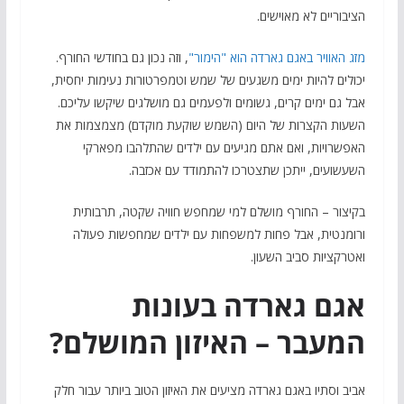
הציבוריים לא מאוישים.
מזג האוויר באגם גארדה הוא "הימור"
, וזה נכון גם בחודשי החורף.
יכולים להיות ימים משגעים של שמש וטמפרטורות נעימות יחסית,
אבל גם ימים קרים, גשומים ולפעמים גם מושלגים שיקשו עליכם.
השעות הקצרות של היום (השמש שוקעת מוקדם) מצמצמות את
האפשרויות, ואם אתם מגיעים עם ילדים שהתלהבו מפארקי
השעשועים, ייתכן שתצטרכו להתמודד עם אכזבה.
בקיצור – החורף מושלם למי שמחפש חוויה שקטה, תרבותית
ורומנטית, אבל פחות למשפחות עם ילדים שמחפשות פעולה
ואטרקציות סביב השעון.
אגם גארדה בעונות
המעבר – האיזון המושלם?
אביב וסתיו באגם גארדה מציעים את האיזון הטוב ביותר עבור חלק