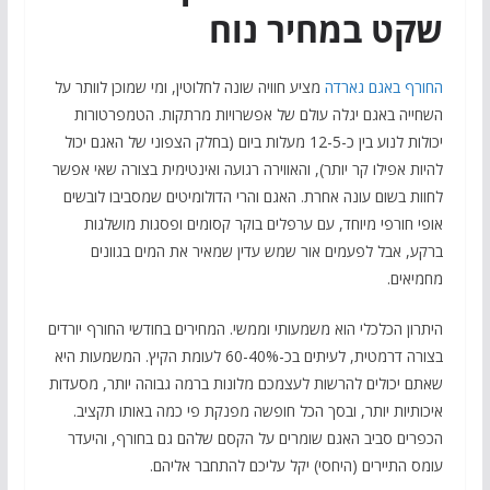
שקט במחיר נוח
החורף באגם גארדה
מציע חוויה שונה לחלוטין, ומי שמוכן לוותר על
השחייה באגם יגלה עולם של אפשרויות מרתקות. הטמפרטורות
יכולות לנוע בין כ-12-5 מעלות ביום (בחלק הצפוני של האגם יכול
להיות אפילו קר יותר), והאווירה רגועה ואינטימית בצורה שאי אפשר
לחוות בשום עונה אחרת. האגם והרי הדולומיטים שמסביבו לובשים
אופי חורפי מיוחד, עם ערפלים בוקר קסומים ופסגות מושלגות
ברקע, אבל לפעמים אור שמש עדין שמאיר את המים בגוונים
מחמיאים.
היתרון הכלכלי הוא משמעותי וממשי. המחירים בחודשי החורף יורדים
בצורה דרמטית, לעיתים בכ-60-40% לעומת הקיץ. המשמעות היא
שאתם יכולים להרשות לעצמכם מלונות ברמה גבוהה יותר, מסעדות
איכותיות יותר, ובסך הכל חופשה מפנקת פי כמה באותו תקציב.
הכפרים סביב האגם שומרים על הקסם שלהם גם בחורף, והיעדר
עומס התיירים (היחסי) יקל עליכם להתחבר אליהם.