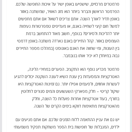
פרמטרים מרכזיים, שישפיעו באופן ישיר על איכות החופשה שלכם.
הפרמטר הראשון והברור ביותר הוא מזג האוויר, שמשתנה באזור
באופן תדיר לאורך השנה. אתם צריכים לשאול אם אתם מחפשים
למשל חום קיצי לשחייה באגם, או מעדיפים טמפרטורות נעימות
יותר להליכות ולסיורים? בנוסף, חשוב מאוד להתחשב ברמת
העומסים באזור. קהל התיירים באגם גארדה משתנה באופן דרמטי
בין העונות, ומי שחווה את האגם באוגוסט (במהלכו מספר התיירים
גבוה במיוחד) לא יכיר אותו בנובמבר.
פרמטר מכריע נוסף הוא התקציב. הפערים במחירי הלינה,
האטרקציות והמסעדות בין עונת השיא לעונה השקטה יכולים להגיע
לעשרות אחוזים, ולפעמים אפילו יותר. גם זמינות האטרקציות היא
שיקול קריטי – חלק מפארקי השעשועים והמים סגורים לחלוטין
בחורף, בעוד אטרקציות אחרות פועלות כל השנה, וחלק
מהאטרקציות מתאימות דווקא בימים הקרים של השנה.
יש גם את עניין ההתאמה ללוח הזמנים שלכם. אם אתם מגיעים עם
ילדים, המגבלות של חופשות בית הספר משחקות תפקיד משמעותי