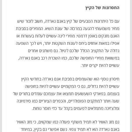
החסרונות של הקיץ
עם כל היתרונות הטבעיים של קיץ באגם גארדה, חשוב לזכור שיש
מחיר משמעותי להגעה במרכזה של עונת השיא. המחירים בסביבת
האגם מזנקים באופן דרמטי: מחירי לינה עשויים לעלות בעשרות או
אפילו במאות אחוזים ביחס לעונות השקטות יותר, ויש לכך השפעה
גדולה על התקציב הכולל שלכם לטיול. גם משתנים אחרים
במשוואת מחירי החופשה שלכם, כמו השכרת רכב באגם גארדה,
עשויים להיות יקרים יותר.
חיסרון נוסף הוא שהעומסים בסביבת אגם גארדה בחודשי הקיץ
עשויים להיות גדולים, גם כי המקומיים עשויים להיות בחופשה
בעצמם. בפארקי השעשועים תמצאו את עצמכם עומדים בתורים של
שעה ויותר למתקנים הפופולריים, והכפרים הציוריים כמו סירמיונה
ומלצ'זינה מתמלאים לפעמים בקהל עד כדי חוסר נוחות.
גם מזג האוויר לא תמיד משתף פעולה כמו שמקווים, כי מזג האוויר
באגם גארדה הוא לא תמיד צפוי. גשם אפשרי גם בקיץ, במיוחד