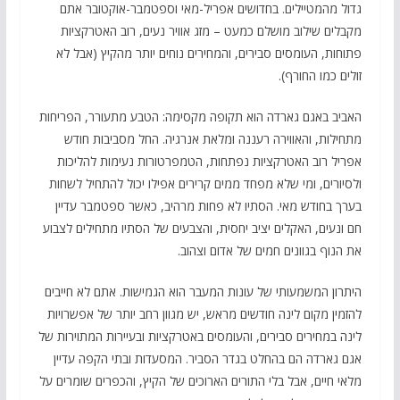
גדול מהמטיילים. בחדושים אפריל-מאי וספטמבר-אוקטובר אתם
מקבלים שילוב מושלם כמעט – מזג אוויר נעים, רוב האטרקציות
פתוחות, העומסים סבירים, והמחירים נוחים יותר מהקיץ (אבל לא
זולים כמו החורף).
האביב באגם גארדה הוא תקופה מקסימה: הטבע מתעורר, הפריחות
מתחילות, והאווירה רעננה ומלאת אנרגיה. החל מסביבות חודש
אפריל רוב האטרקציות נפתחות, הטמפרטורות נעימות להליכות
ולסיורים, ומי שלא מפחד ממים קרירים אפילו יכול להתחיל לשחות
בערך בחודש מאי. הסתיו לא פחות מרהיב, כאשר ספטמבר עדיין
חם ונעים, האקלים יציב יחסית, והצבעים של הסתיו מתחילים לצבוע
את הנוף בגוונים חמים של אדום וצהוב.
היתרון המשמעותי של עונות המעבר הוא הגמישות. אתם לא חייבים
להזמין מקום לינה חודשים מראש, יש מגוון רחב יותר של אפשרויות
לינה במחירים סבירים, והעומסים באטרקציות ובעיירות המתוירות של
אגם גארדה הם בהחלט בגדר הסביר. המסעדות ובתי הקפה עדיין
מלאי חיים, אבל בלי התורים הארוכים של הקיץ, והכפרים שומרים על