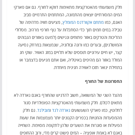
חלק משמעותי מהאטרקציות מתאימות דווקא לחורף. גם אם פארקי
המים המסורתיים יוצאים מהתמונה, המתחמים התרמיים סביב
האגם, כמו
מתחם אקוורדנס המומלץ
, מציעים חוויה מדהימה של
טבילה במים חמים תוך כדי הסתכלות על נוף חורפי מרהיב. מסלולי
ההליכות והטרקים באזור פתוחים ונגישים (למעט באזורים הגבוהים
והמושלגים), ובערים כמו ורונה ובולוניה, שנמצאות במרחק נסיעה
קצר, יש חיים עירוניים תוססים שלא תלויים במזג האוויר. שוקי חג
המולד באזור הם מהיפים באיטליה, ואם אתם מגיעים בדצמבר או
בתחילת ינואר תזכו לאווירה חגיגית מיוחדת.
החסרונות של החורף
מהצד השני של המשוואה, חשוב להדגיש שהחורף באגם גארדה לא
מתאים לכולם. חלק משמעותי מהאטרקציות הפופולריות סגור
לחלוטין, כמו פארקי השעשועים
גארדה לנד
ו
מובילנד
. גם חלק
מהמסעדות והחנויות בכפרים הקטנים יותר מצמצמות את שעות
הפעילות או סוגרות את השערים שלהן לתקופה מסוימת. השחייה
באגם לא באמת אופציה – המים פשוט קרים מדי, ורוב ההחופים