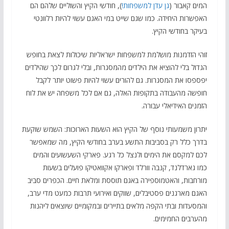
המים קאבור (
גן עדן למשפחות!
), חודשי הקיץ והשוליים שלהם הם
האפשרות היחידה. כמו שגם שייט במי האגם עשוי להיות רלוונטי
בעיקר בחודשי הקיץ.
זוהי הזדמנות מושלמת למשפחות ישראליות שיכולות לצאת בחופש
הגדול בלי להוציא את הילדים מהמסגרות, ובלי לגרום לכך שהילדים
יפספסו את המסגרות. גם להורים עשוי להיות פשוט יותר לקבל
חופשה מהעבודה בתקופות האלה, גם אם לכל משפחה יש את לוח
הזמנים האידיאלי עבורה.
יתרון משמעותי נוסף של הקיץ הוא השעות הארוכות: השמש שוקעת
בדרך כלל רק בסביבות התשע בערב בחודשי הקיץ, מה שמאפשר
לכם למקסם את הימים ולנצל כל רגע. פארקי השעשועים והמים
כמו גארדלנד, קנבה וורלד ופארקו אקוואטיקו פועלים בשעות
מורחבות, והאטמוספירה באגם תוססת ומלאת חיים. הכפרים סביב
האגם מארגנים פסטיבלים, שווקים ואירועי תרבות כמעט מדי ערב,
והמסעדות ובתי הקפה מלאים בתיירים ובמקומיים שיוצאים ליהנות
מהערבים החמימים.