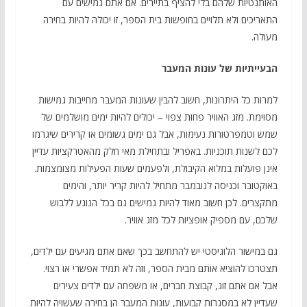
האותנטיות שלהם בלי להציף בתיירים. אם אתם גמישים עם
התאריכים ולא תלויים בחופשות בית הספר, זו יכולה להיות בחירה
מעולה.
הבעייתיות של עונות המעבר
למרות כל היתרונות, חשוב להבין שעונות המעבר מחייבות גמישות
מסוימת. מזג האוויר פחות צפוי – יכולים להיות ימים מושלמים של
שמש וטמפרטורות נעימות, אבל גם ימים גשומים או קרירים שיגרמו
לכם לשנות תוכניות. באפריל ובתחילת מאי חלק מהאטרקציות עדיין
אינן פועלות במלוא הקיבולת, ולפעמים שעות הפעילות מצומצמות.
באוקטובר וכניסה לנובמבר מתחיל להיות קריר יותר, והימים
מתקצרים. לכן חשוב מאוד להיות גמישים גם בכל הנוגע ללבוש
שלכם, עם מספיק אופציות לכל מזג אוויר.
גם במישור הלוגיסטי יש להתחשב בכך שאם אתם מגיעים עם ילדים,
תצטרכו להוציא אותם מבית הספר, וזה לא תמיד אפשרי או רצוי.
אבל אם אתם זוג, קבוצת חברים, או משפחה עם ילדים צעירים
שעדיין לא במסגרות קבועות, עונות המעבר הן בחירה שעשויה להיות