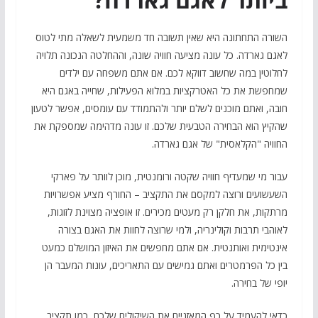
השורה התחתונה היא שאין תשובה חד משמעית לשאלה מתי לטוס
לאגם גארדה. כל עונה מציעה חוויה שונה, וההחלטה הנכונה תלויה
לחלוטין במה שחשוב דווקא לכם. אם אתם משפחה עם ילדים
שמחפשת את כל האטרקציות במלוא הפעילות, שחייה באגם היא
חובה, ואתם מוכנים לשלם יותר ולהתמודד עם עומסים, אפשר לטעון
שהקיץ הוא הבחירה הטבעית שלכם. זו עונה מדהימה שמספקת את
החוויה "הקלאסית" של אגם גארדה.
עבור מי שמעדיף חוויה שקטה ורומנטית, מוכן לוותר על פארקי
השעשועים ורוצה למקסם את התקציב – החורף מציע אפשרויות
מרתקות, את חלקן רק מעטים מכירים. זו אופציה מצוינת לזוגות,
לאוהבי תרבות וקולינריה, ולמי שרוצה לחוות את האגם בצורה
אינטימית ואותנטית. אם אתם מחפשים את האיזון המושלם כמעט
בין כל הפרמטרים ואתם גמישים עם התאריכים, עונות המעבר הן
יופי של בחירה.
כדאי להעמיד על כף המאזניים את השיקולים שלכם, כמו תקציב,